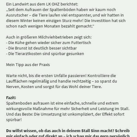
Ein Landwirt aus dem LK OHZ berichtet:
„Seit dem Aufrauen der Spaltenböden haben wir kaum noch
Ausrutscher – die Tiere laufen viel entspannter, und wir hatten in
diesem Winter keinen einzigen Sturz mehr! Die Investition hat sich
schon nach wenigen Monaten bezahlt gemacht.“
Auch in größeren Milchviehbetrieben zeigt sich:
- Die Kühe gehen wieder sicher zum Futtertisch
- Die Brunst ist deutlich besser sichtbar
- Die Tierarztkosten sind spürbar gesunken
Mein Tipp aus der Praxis
Warte nicht, bis die ersten Unfälle passieren! Kontrolliere die
Laufflächen regelmäßig und handle rechtzeitig – so sparst du
Nerven, Kosten und sorgst für das Wohl deiner Tiere.
Fazit:
Spaltenboden aufrauen ist eine einfache, schnelle und extrem
wirkungsvolle Maßnahme für mehr Sicherheit und Leistung im Stall.
Und das Beste: Die Umsetzung ist unkompliziert, der Effekt sofort
spürbar!
Du willst wissen, ob das auch in deinem Stall Sinn macht? Schreib
mir einfach oder ruf direkt an – ich schau mir das gern persönlich