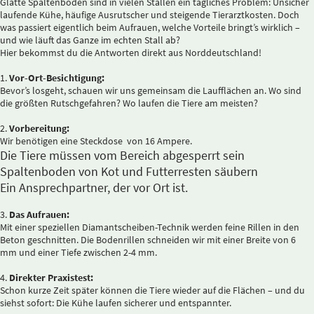
Glatte Spaltenböden sind in vielen Ställen ein tägliches Problem: Unsicher
laufende Kühe, häufige Ausrutscher und steigende Tierarztkosten. Doch
was passiert eigentlich beim Aufrauen, welche Vorteile bringt’s wirklich –
und wie läuft das Ganze im echten Stall ab?
Hier bekommst du die Antworten direkt aus Norddeutschland!
1.
Vor-Ort-Besichtigung:
Bevor’s losgeht, schauen wir uns gemeinsam die Laufflächen an. Wo sind
die größten Rutschgefahren? Wo laufen die Tiere am meisten?
2.
Vorbereitung:
Wir benötigen eine Steckdose von 16 Ampere.
Die Tiere müssen vom Bereich abgesperrt sein
Spaltenboden von Kot und Futterresten säubern
Ein Ansprechpartner, der vor Ort ist.
3.
Das Aufrauen:
Mit einer speziellen Diamantscheiben-Technik werden feine Rillen in den
Beton geschnitten.
Die Bodenrillen schneiden wir mit einer Breite von 6
mm und einer Tiefe zwischen 2-4 mm.
4.
Direkter Praxistest:
Schon kurze Zeit später können die Tiere wieder auf die Flächen – und du
siehst sofort: Die Kühe laufen sicherer und entspannter.